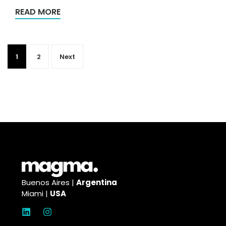
READ MORE
1
2
Next
Buenos Aires |
Argentina
Miami |
USA