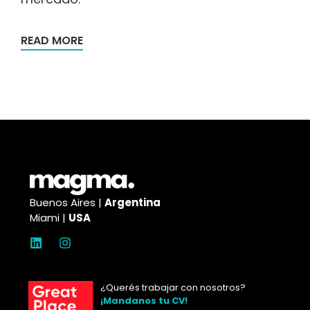
READ MORE
Buenos Aires |
Argentina
Miami |
USA
¿Querés trabajar con nosotros?
¡Mandanos tu CV!